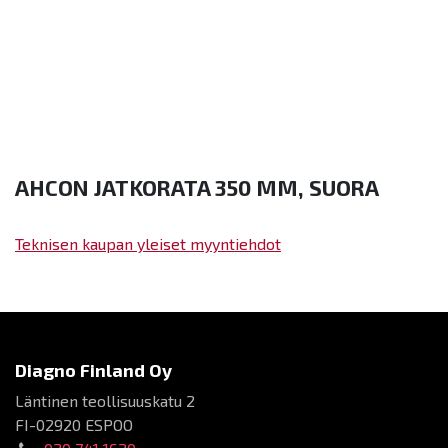
AHCON JATKORATA 350 MM, SUORA
Teknisen kaupan yleiset myyntiehdot
Diagno Finland Oy
Läntinen teollisuuskatu 2
FI-02920 ESPOO