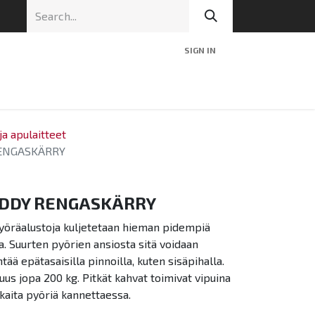
SIGN IN
nic
Tekninen tuki
Blog
Yhteys
a apulaitteet
ENGASKÄRRY
DDY RENGASKÄRRY
öräalustoja kuljetetaan hieman pidempiä
la. Suurten pyörien ansiosta sitä voidaan
tää epätasaisilla pinnoilla, kuten sisäpihalla.
us jopa 200 kg. Pitkät kahvat toimivat vipuina
askaita pyöriä kannettaessa.