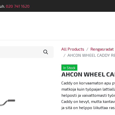
uh.
020 741 1620
Suunnittelu
Koulutus
Laitehuolto
Dymatro
All Products
Rengasradat j
AHCON WHEEL CADDY R
In Stock
AHCON WHEEL CA
Caddy on korvaamaton apu py
matkoja kuin työpajan lattial
helposti ja vaivattomasti työn
Caddy on kevyt, mutta kantavu
ja sitä on helppo liikuttaa r