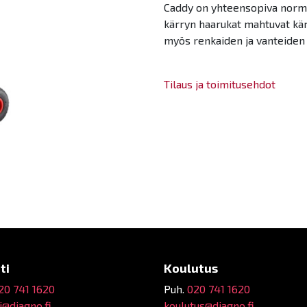
Caddy on yhteensopiva norma
kärryn haarukat mahtuvat kär
myös renkaiden ja vanteiden 
Tilaus ja toimitusehdot
ti
Koulutus
20 741 1620
Puh.
020 741 1620
@diagno.fi
koulutus@diagno.fi