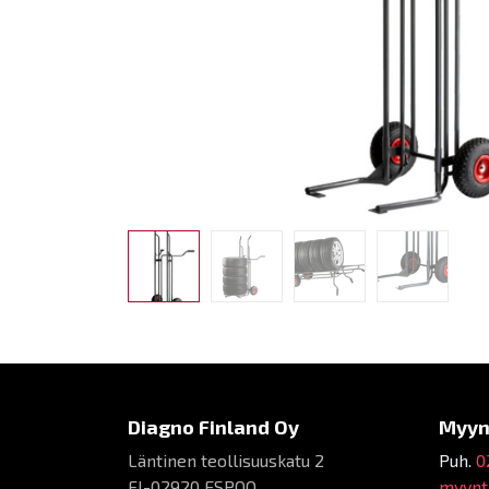
Diagno Finland Oy
Myyn
Läntinen teollisuuskatu 2
Puh.
0
FI-02920 ESPOO
myynti