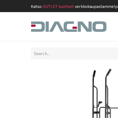
Katso
OUTLET tuotteet
verkkokaupastamme!
p
Shop