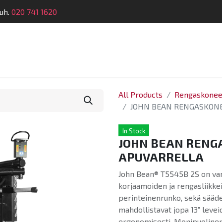
uh.
020 741 1620
Suunnittelu
Koulutus
Laitehuolto
Dymatro
All Products
Rengaskonee
JOHN BEAN RENGASKONE
In Stock
JOHN BEAN RENGA
APUVARRELLA
John Bean® T5545B 2S on va
korjaamoiden ja rengasliikke
perinteinenrunko, sekä sääde
mahdollistavat jopa 13” levei
ergonomisesti. Monipuolinen 