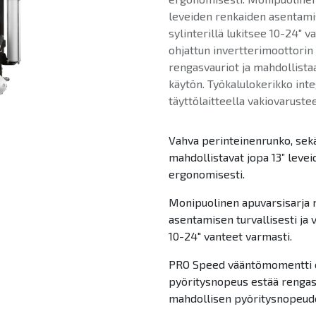
leveiden renkaiden asentamis
sylinterillä lukitsee 10-24"
ohjattun invertterimoottorin
rengasvauriot ja mahdollist
käytön. Työkalulokerikko inte
täyttölaitteella vakiovarus
Vahva perinteinenrunko, sekä
mahdollistavat jopa 13” levei
ergonomisesti.
Monipuolinen apuvarsisarja m
asentamisen turvallisesti ja 
10-24" vanteet varmasti.
PRO Speed vääntömomentti oh
pyöritysnopeus estää rengas
mahdollisen pyöritysnopeud