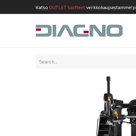
Katso
OUTLET tuotteet
verkkokaupastamme!
p
Shop