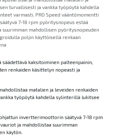
en turvallisesti ja vankka työpöytä kahdella
 vanteet varmasti. PRO Speed vääntömomentti
 säätyvä 7-18 rpm pyöritysnopeus estää
aa suurimman mahdollisen pyöritysnopeuden
groidulla poljin käyttöisellä renkaan
teena
 säädettävä kaksitoiminen palteenpainin,
den renkaiden käsittelyn nopeasti ja
ahdollistaa matalien ja leveiden renkaiden
vankka työpöytä kahdella sylinterillä lukitsee
jattun invertterimoottorin säätyvä 7-18 rpm
vauriot ja mahdollistaa suurimman
en käytön.