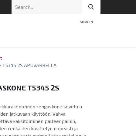
SIGN IN
nic
Tekninen tuki
Blog
Yhteys
t
 T5345 2S APUVARRELLA
SKONE T5345 2S
nkkarakenteinen rengaskone soveltuu
iden jatkuvaan käyttöön. Vahva
ttävä kaksitoiminen palteenpainin,
den renkaiden käsittelyn nopeasti ja
apuvarsisarja mahdollistaa matalien ja