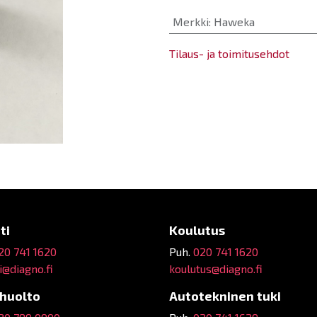
Merkki
:
Haweka
Tilaus- ja toimitusehdot
ti
Koulutus
20 741 1620
Puh.
020 741 1620
@diagno.fi
koulutus@diagno.fi
ehuolto
Autotekninen tuki