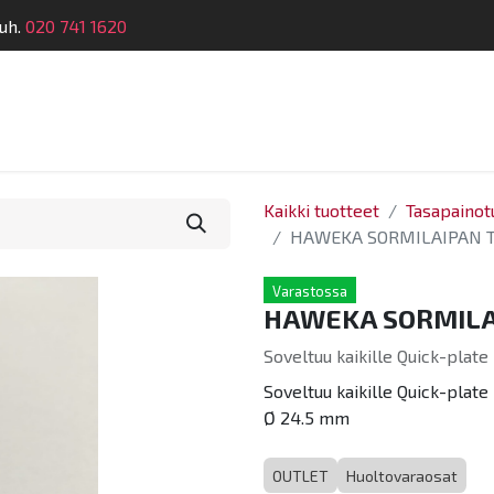
uh.
020 741 1620
telu
Koulutus
Laitehuolto
Dymatronic
Tek
Kaikki tuotteet
Tasapainot
HAWEKA SORMILAIPAN T
Varastossa
HAWEKA SORMILAI
Soveltuu kaikille Quick-plate
Soveltuu kaikille Quick-plate 
Ø 24.5 mm
OUTLET
Huoltovaraosat