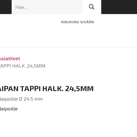
KIRJAUDU SISÄÄN
ninen tuki
Artikkelit
Yhteystiedot
uslaitteet
APPI HALK. 24,5MM
PAN TAPPI HALK. 24,5MM
 laipoille Ø 24.5 mm
laipoille