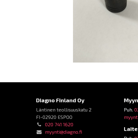
Diagno Finland Oy
Myyn
Läntinen teollisuuskatu 2
Puh.
0
FI-02920 ESPOO
myynti
020 741 1620
Lait
myynti@diagno.fi