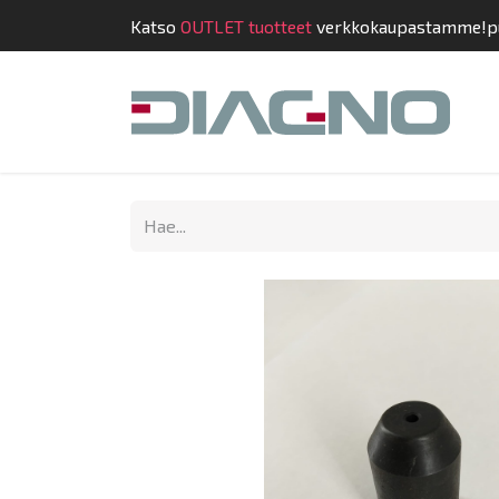
Katso
OUTLET tuotteet
verkkokaupastamme!
p
Kauppa
Suunnit