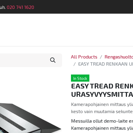
uh.
020 741 1620
Suunnittelu
Koulutus
Laitehuolto
Dymatro
All Products
Rengashuolt
EASY TREAD RENKAAN U
In Stock
EASY TREAD REN
URASYVYYSMITTA
Kamerapohjainen mittaus yli
kesto vain muutamia sekuntej
Messuilla ollut demo-laite e
Kamerapohjainen mittaus yli