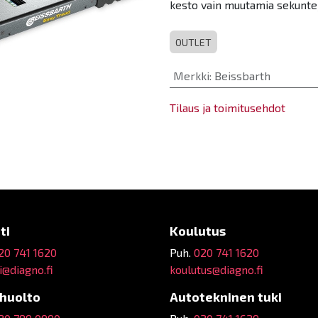
kesto vain muutamia sekunteja
OUTLET
Merkki
:
Beissbarth
Tilaus ja toimitusehdot
ti
Koulutus
20 741 1620
Puh.
020 741 1620
@diagno.fi
koulutus@diagno.fi
ehuolto
Autotekninen tuki