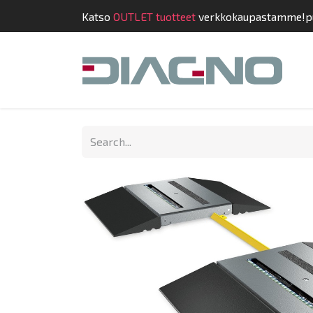
Katso
OUTLET tuotteet
verkkokaupastamme!
p
Shop