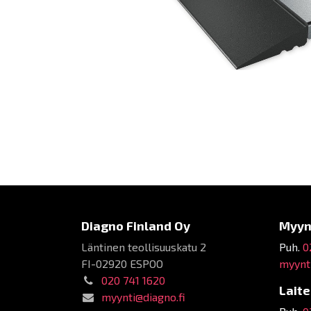
Diagno Finland Oy
Myyn
Läntinen teollisuuskatu 2
Puh.
0
FI-02920 ESPOO
myynti
020 741 1620
Lait
myynti@diagno.fi