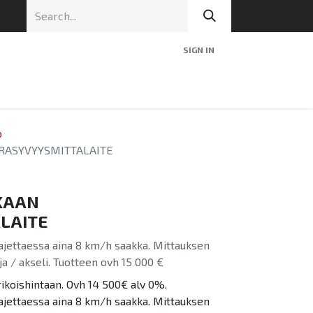
SIGN IN
nic
Tekninen tuki
Blog
Yhteys
o
RASYVYYSMITTALAITE
KAAN
LAITE
ajettaessa aina 8 km/h saakka. Mittauksen
a / akseli. Tuotteen ovh 15 000 €
rikoishintaan. Ovh 14 500€ alv 0%.
ajettaessa aina 8 km/h saakka. Mittauksen