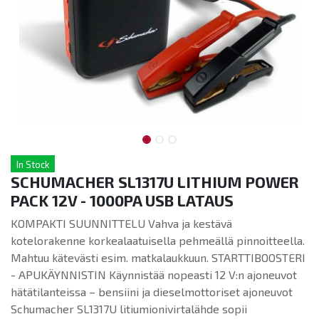
In Stock
SCHUMACHER SL1317U LITHIUM POWER
PACK 12V - 1000PA USB LATAUS
KOMPAKTI SUUNNITTELU Vahva ja kestävä
kotelorakenne korkealaatuisella pehmeällä pinnoitteella.
Mahtuu kätevästi esim. matkalaukkuun. STARTTIBOOSTERI
- APUKÄYNNISTIN Käynnistää nopeasti 12 V:n ajoneuvot
hätätilanteissa – bensiini ja dieselmottoriset ajoneuvot
Schumacher SL1317U litiumionivirtalähde sopii