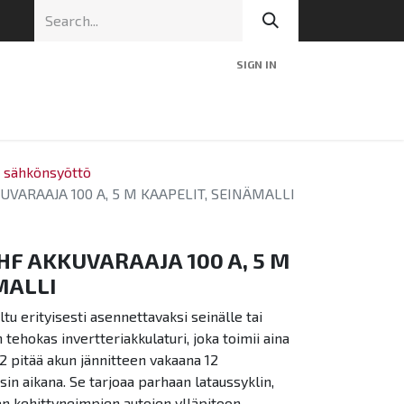
SIGN IN
nic
Tekninen tuki
Blog
Yhteys
a sähkönsyöttö
KUVARAAJA 100 A, 5 M KAAPELIT, SEINÄMALLI
 HF AKKUVARAAJA 100 A, 5 M
MALLI
u erityisesti asennettavaksi seinälle tai
 tehokas invertteriakkulaturi, joka toimii aina
12 pitää akun jännitteen vakaana 12
sin aikana. Se tarjoaa parhaan lataussyklin,
en kehittyneimpien autojen ylläpitoon.