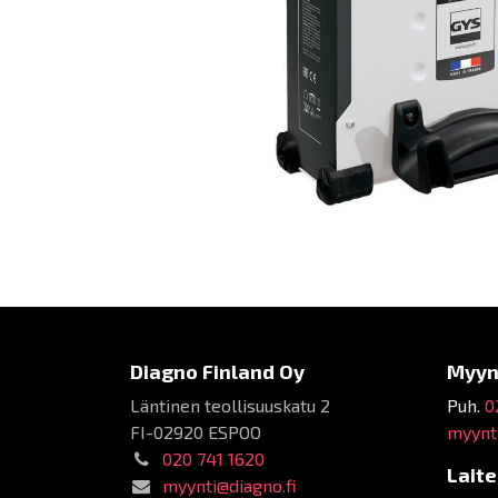
Diagno Finland Oy
Myyn
Läntinen teollisuuskatu 2
Puh.
0
FI-02920 ESPOO
myynti
020 741 1620
Lait
myynti@diagno.fi