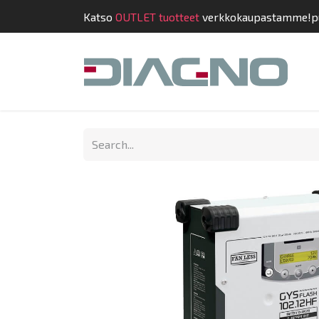
Katso
OUTLET tuotteet
verkkokaupastamme!
p
Shop