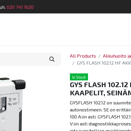
uh.
020 741 1620
Suunnittelu
Koulutus
Laitehuolto
Dymatro
All Products
Akkuhuolto j
GYS FLASH 102.12 HF AK
In Stock
GYS FLASH 102.12
KAAPELIT, SEINÄ
GYSFLASH 102.12 on suunnitelt
autonostimeen. SE on erittäin
100 A:iin asti. GYSFLASH 102.
V:iin asti diagnostiikkaproses
jota suositellaan markkinoid