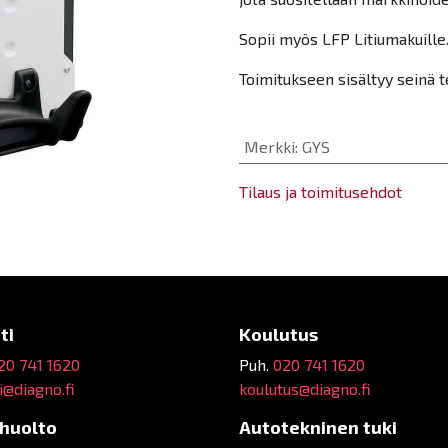
Sopii myös LFP Litiumakuille
Toimitukseen sisältyy seinä t
Merkki
:
GYS
Tilaus ja toimitusehdot
ti
Koulutus
20 741 1620
Puh.
020 741 1620
@diagno.fi
koulutus@diagno.fi
ehuolto
Autotekninen tuki