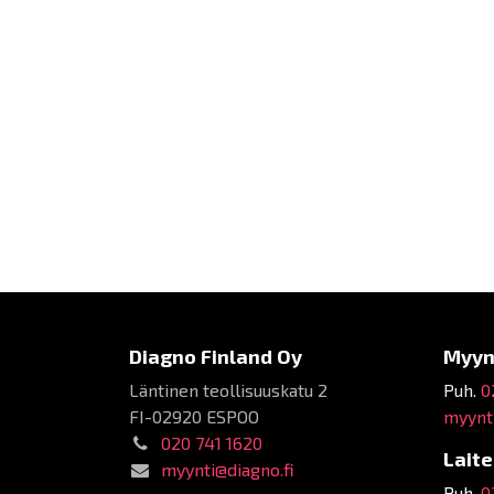
Diagno Finland Oy
Myyn
Läntinen teollisuuskatu 2
Puh.
0
FI-02920 ESPOO
myynti
020 741 1620
Lait
myynti@diagno.fi
Puh.
0