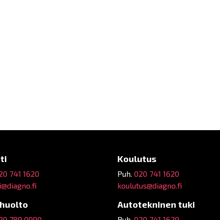
ti
Koulutus
20 741 1620
Puh.
020 741 1620
@diagno.fi
koulutus@diagno.fi
ehuolto
Autotekninen tuki
20 789 0990
Puh.
020 741 1629