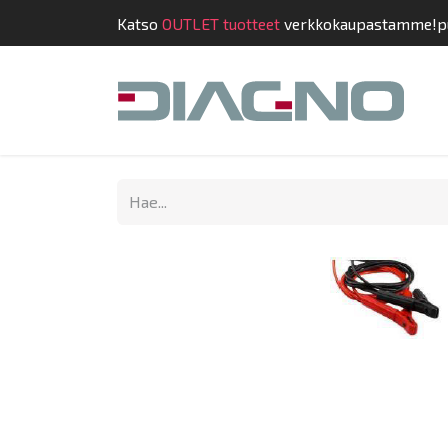
Katso
OUTLET tuotteet
verkkokaupastamme!
p
Kauppa
Suunnit