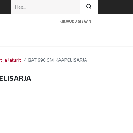
KIRJAUDU SISÄÄN
ninen tuki
Artikkelit
Yhteystiedot
 ja laturit
BAT 690 5M KAAPELISARJA
ELISARJA