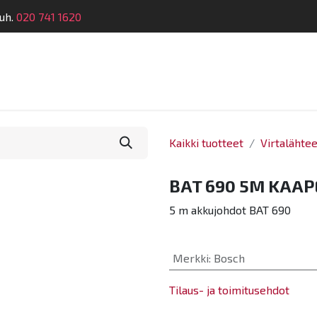
uh.
020 741 1620
telu
Koulutus
Laitehuolto
Dymatronic
Tek
Kaikki tuotteet
Virtalähteet
BAT 690 5M KAAP
5 m akkujohdot BAT 690
Merkki
:
Bosch
Tilaus- ja toimitusehdot