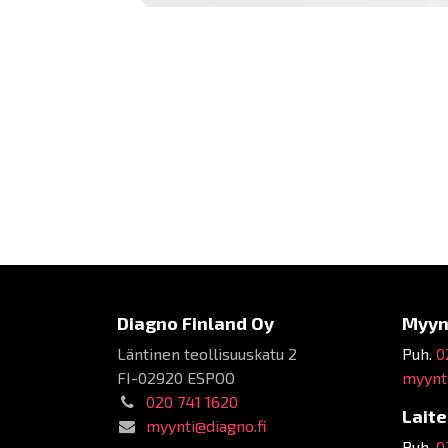
Diagno Finland Oy
Myyn
Läntinen teollisuuskatu 2
Puh.
0
FI-02920 ESPOO
myynti
020 741 1620
Lait
myynti@diagno.fi
Puh.
0