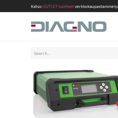
Katso
OUTLET tuotteet
verkkokaupastamme!
p
Shop