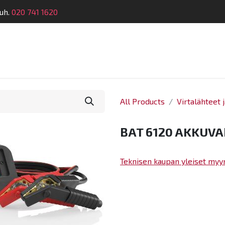
uh.
020 741 1620
Suunnittelu
Koulutus
Laitehuolto
Dymatro
All Products
Virtalähteet j
BAT 6120 AKKUVA
Teknisen kaupan yleiset myy