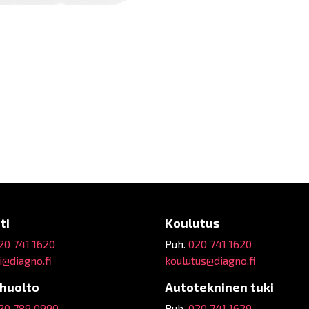
ti
Koulutus
20 741 1620
Puh.
020 741 1620
@diagno.fi
koulutus@diagno.fi
ehuolto
Autotekninen tuki
20 789 0990
Puh.
020 741 1629