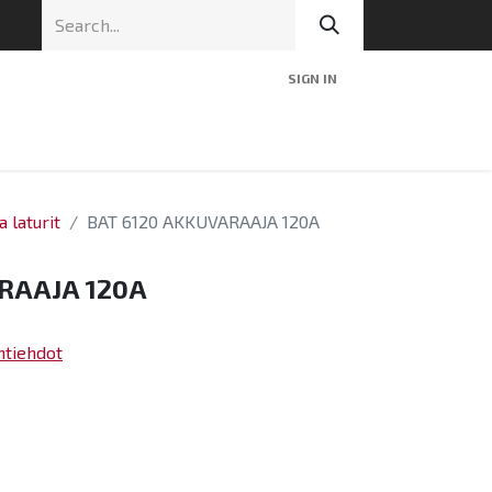
SIGN IN
nic
Tekninen tuki
Blog
Yhteys
a laturit
BAT 6120 AKKUVARAAJA 120A
RAAJA 120A
ntiehdot