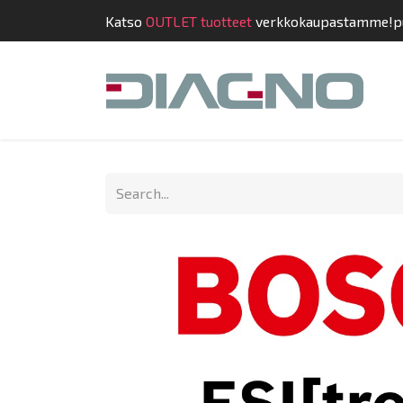
Katso
OUTLET tuotteet
verkkokaupastamme!
p
Shop