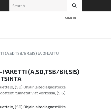
SIGN IN
nic
Tekninen tuki
Blog
Yhteys
I (A,SD,TSB/BR,SIS) JA OHJATTU
-PAKETTI (A,SD,TSB/BR,SIS)
ETSINTÄ
uettelo, (SD) Ohjainlaitediagnostiikka,
otteet, tunnetut viat verkossa, (SIS)
uettelo, (SD) Ohjainlaitediagnostiikka,