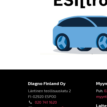
Diagno Finland Oy
Myyn
Läntinen teollisuuskatu 2
Puh.
0
FI-02920 ESPOO
myynti
020 741 1620
Lait