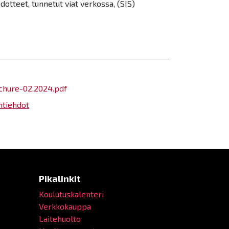
otteet, tunnetut viat verkossa, (SIS)
chure-02.2024.pdf
ntiehdot
Pikalinkit
Koulutuskalenteri
Verkkokauppa
Laitehuolto