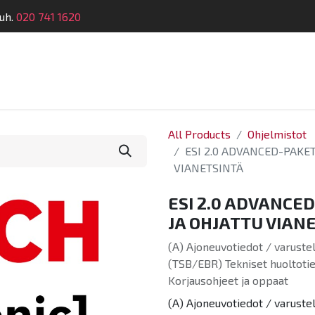
uh.
020 741 1620
Suunnittelu
Koulutus
Laitehuolto
Dymatro
All Products
Ohjelmistot
ESI 2.0 ADVANCED-PAKETT
VIANETSINTÄ
ESI 2.0 ADVANCED
JA OHJATTU VIAN
(A) Ajoneuvotiedot / varustel
(TSB/EBR) Tekniset huoltotied
Korjausohjeet ja oppaat
(A) Ajoneuvotiedot / varustel