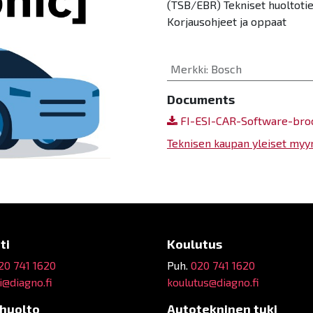
(TSB/EBR) Tekniset huoltotied
Korjausohjeet ja oppaat
Merkki
:
Bosch
Documents
FI-ESI-CAR-Software-bro
Teknisen kaupan yleiset myy
ti
Koulutus
20 741 1620
Puh.
020 741 1620
@diagno.fi
koulutus@diagno.fi
ehuolto
Autotekninen tuki