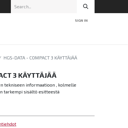
SIGN IN
nic
Tekninen tuki
Blog
Yhteys
HGS-DATA - COMPACT 3 KÄYTTÄJÄÄ
ACT 3 KÄYTTÄJÄÄ
n tekniseen informaatioon , kolmelle
en tarkempi sisältö esitteestä
ntiehdot