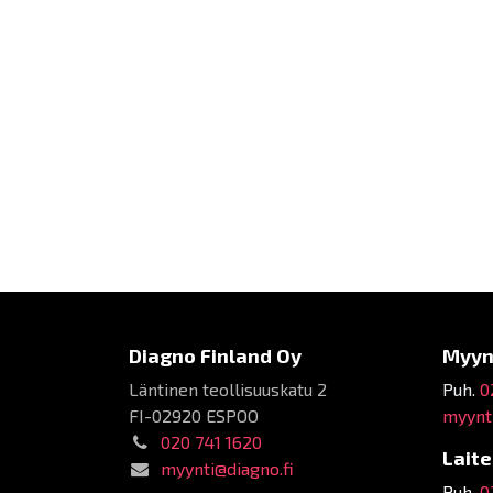
Diagno Finland Oy
Myyn
Läntinen teollisuuskatu 2
Puh.
0
FI-02920 ESPOO
myynti
020 741 1620
Lait
myynti@diagno.fi
Puh.
0