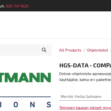
uh.
020 741 1620
Suunnittelu
Koulutus
Laitehuolto
Dymatro
All Products
Ohjelmistot
HGS-DATA - COMP
Online-ohjelmisto ajoneuvoje
käyttäjälle, katso eri paketti
Merkki
:
Hella Gutmann
Teknisen kaupan yleiset myy