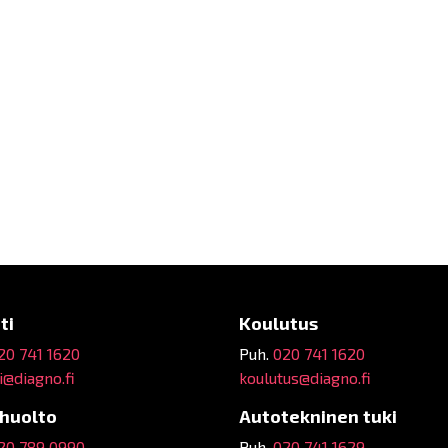
ti
Koulutus
20 741 1620
Puh.
020 741 1620
@diagno.fi
koulutus@diagno.fi
ehuolto
Autotekninen tuki
20 789 0990
Puh.
020 741 1629