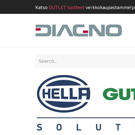
Katso
OUTLET tuotteet
verkkokaupastamme!
p
Shop