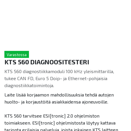
Varastossa
KTS 560 DIAGNOOSITESTERI
KTS 560 diagnostiikkamoduli 100 kHz yleismittarilla,
tukee CAN FD, Euro 5 Doip- ja Ethernet-pohjaisia
diagnostiikkatoimintoja.
Laite lisää korjaamon mahdollisuuksia tehdä autojen
huolto- ja korjaustöitä asiakkaidensa ajoneuvoille.
KTS 560 tarvitsee ESI[tronic] 2.0 ohjelmiston
toimiakseen. ESI[tronic] ohjelmistosta löytyy kattava
tarjonta erilaisia palveluja, joista jokainen KTS laitteen