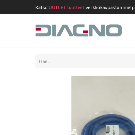
Katso
OUTLET tuotteet
verkkokaupastamme!
p
Kauppa
Suunnit