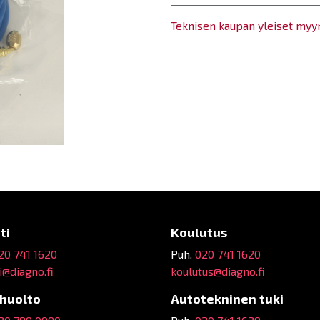
Teknisen kaupan yleiset myy
ti
Koulutus
20 741 1620
Puh.
020 741 1620
@diagno.fi
koulutus@diagno.fi
ehuolto
Autotekninen tuki