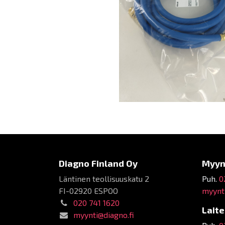
Diagno Finland Oy
Myyn
Läntinen teollisuuskatu 2
Puh.
0
FI-02920 ESPOO
myynti
020 741 1620
Lait
myynti@diagno.fi