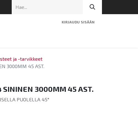
KIRJAUDU SISÄÄN
ninen tuki
Artikkelit
Yhteystiedot
teet ja -tarvikkeet
EN 3000MM 45 AST.
 SININEN 3000MM 45 AST.
OISELLA PUOLELLA 45°