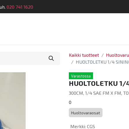
uh.
020 741 1620
telu
Koulutus
Laitehuolto
Dymatronic
Tek
Kaikki tuotteet
Huoltovarus
HUOLTOLETKU 1/4 SININ
Varastossa
HUOLTOLETKU 1/4
300CM, 1/4 SAE FM X FM, T
0
Huoltovaraosat
Merkki
:
CGS