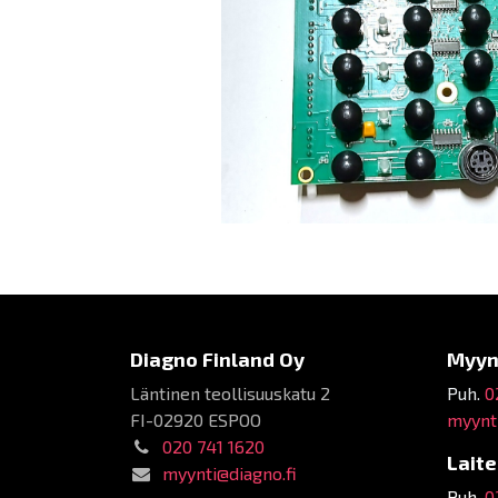
Diagno Finland Oy
Myyn
Läntinen teollisuuskatu 2
Puh.
0
FI-02920 ESPOO
myynti
020 741 1620
Lait
myynti@diagno.fi
Puh.
0