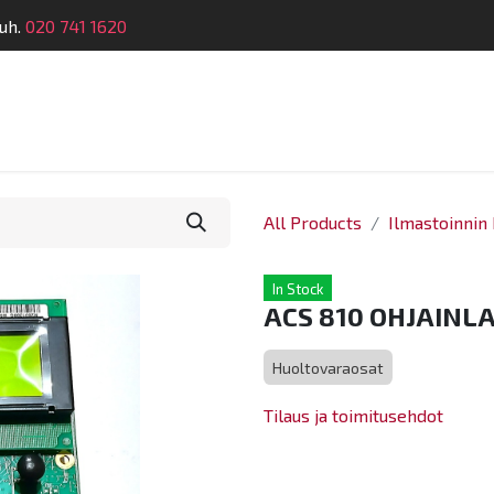
uh.
020 741 1620
Suunnittelu
Koulutus
Laitehuolto
Dymatro
All Products
Ilmastoinnin 
In Stock
ACS 810 OHJAINLA
Huoltovaraosat
Tilaus ja toimitusehdot