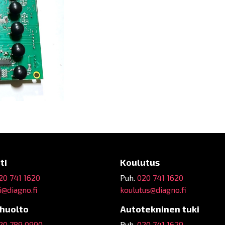
ti
Koulutus
20 741 1620
Puh.
020 741 1620
@diagno.fi
koulutus@diagno.fi
ehuolto
Autotekninen tuki
20 789 0990
Puh.
020 741 1629