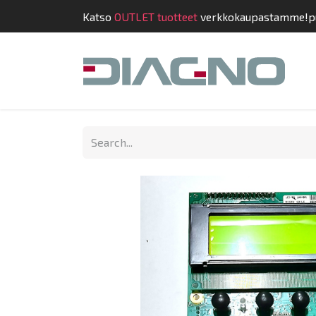
Katso
OUTLET tuotteet
verkkokaupastamme!
p
Shop