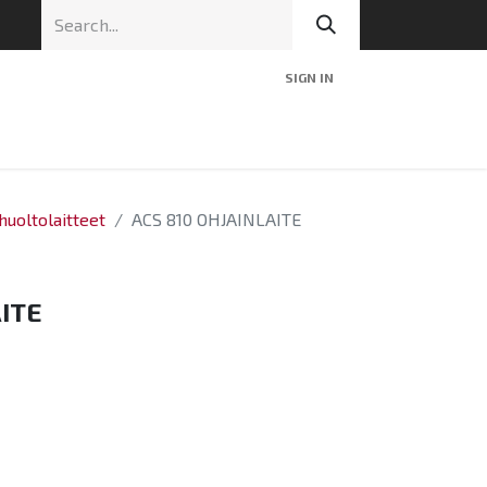
SIGN IN
nic
Tekninen tuki
Blog
Yhteys
huoltolaitteet
ACS 810 OHJAINLAITE
ITE