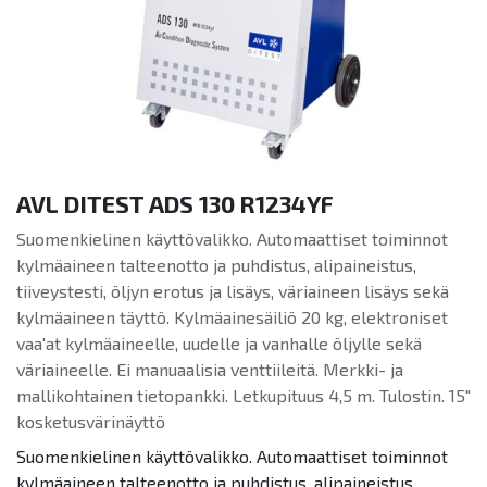
AVL DITEST ADS 130 R1234YF
Suomenkielinen käyttövalikko. Automaattiset toiminnot
kylmäaineen talteenotto ja puhdistus, alipaineistus,
tiiveystesti, öljyn erotus ja lisäys, väriaineen lisäys sekä
kylmäaineen täyttö. Kylmäainesäiliö 20 kg, elektroniset
vaa'at kylmäaineelle, uudelle ja vanhalle öljylle sekä
väriaineelle. Ei manuaalisia venttiileitä. Merkki- ja
mallikohtainen tietopankki. Letkupituus 4,5 m. Tulostin. 15"
kosketusvärinäyttö
Suomenkielinen käyttövalikko. Automaattiset toiminnot
kylmäaineen talteenotto ja puhdistus, alipaineistus,