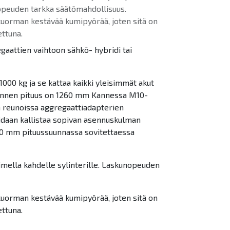
nopeuden tarkka säätömahdollisuus.
kuorman kestävää kumipyörää, joten sitä on
ttuna.
gaattien vaihtoon sähkö- hybridi tai
000 kg ja se kattaa kaikki yleisimmät akut
 Kannen pituus on 1260 mm Kannessa M10-
a reunoissa aggregaattiadapterien
oidaan kallistaa sopivan asennuskulman
-20 mm pituussuunnassa sovitettaessa
imella kahdelle sylinterille. Laskunopeuden
kuorman kestävää kumipyörää, joten sitä on
ttuna.