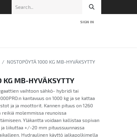
SIGN IN
nic
Tekninen tuki
Blog
Yhteys
NOSTOPÖYTÄ 1000 KG MB-HYVÄKSYTTY
0 KG MB-HYVÄKSYTTY
gaattien vaihtoon sähkö- hybridi tai
000PRO:n kantavuus on 1000 kg ja se kattaa
istot ja ja moottorit. Kannen pituus on 1260
 reikiä molemmissa reunoissa
ttämiseen. Yläkantta voidaan kallistaa sopivan
ja liikuttaa +/-20 mm pituussuunnassa
aikalleen. Hydraulinen käyttö jalkapolkimella