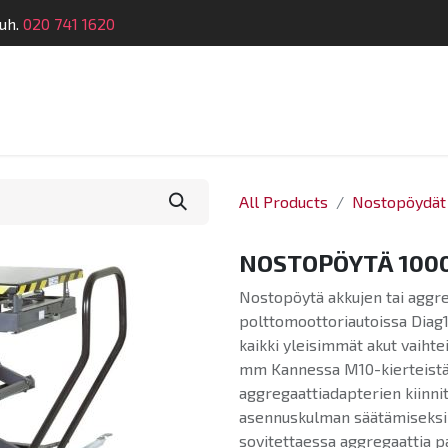
uh.
020 741 1620
Suunnittelu
Koulutus
Laitehuolto
Dymatro
All Products
Nostopöydät
NOSTOPÖYTÄ 100
Nostopöytä akkujen tai aggre
polttomoottoriautoissa Diag1
kaikki yleisimmät akut vaihte
mm Kannessa M10-kierteistä
aggregaattiadapterien kiinni
asennuskulman säätämiseksi 
sovitettaessa aggregaattia p