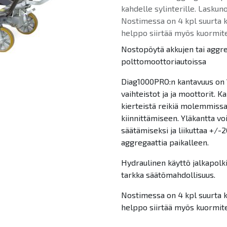
kahdelle sylinterille. Lasku
Nostimessa on 4 kpl suurta 
helppo siirtää myös kuormite
Nostopöytä akkujen tai aggre
polttomoottoriautoissa
Diag1000PRO:n kantavuus on 1
vaihteistot ja ja moottorit.
kierteistä reikiä molemmiss
kiinnittämiseen. Yläkantta v
säätämiseksi ja liikuttaa +/
aggregaattia paikalleen.
Hydraulinen käyttö jalkapolk
tarkka säätömahdollisuus.
Nostimessa on 4 kpl suurta 
helppo siirtää myös kuormite