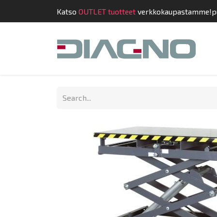
Katso
OUTLET tuotteet
verkkokaupastamme!
p
Shop