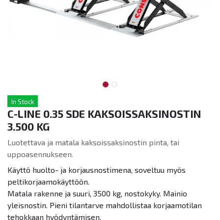
In Stock
C-LINE 0.35 SDE KAKSOISSAKSINOSTIN
3.500 KG
Luotettava ja matala kaksoissaksinostin pinta, tai
uppoasennukseen.
Käyttö huolto- ja korjausnostimena, soveltuu myös
peltikorjaamokäyttöön.
Matala rakenne ja suuri, 3500 kg, nostokyky. Mainio
yleisnostin. Pieni tilantarve mahdollistaa korjaamotilan
tehokkaan hyödyntämisen.