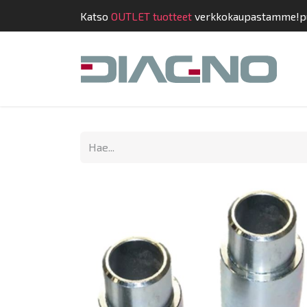
Katso
OUTLET tuotteet
verkkokaupastamme!
p
Kauppa
Suunnit