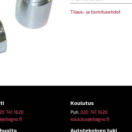
Tilaus- ja toimitusehdot
ti
Koulutus
20 741 1620
Puh.
020 741 1620
@diagno.fi
koulutus@diagno.fi
ehuolto
Autotekninen tuki