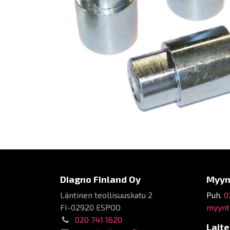
Diagno Finland Oy
Myyn
Läntinen teollisuuskatu 2
Puh.
0
FI-02920 ESPOO
myynti
020 741 1620
Lait