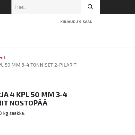
KIRJAUDU SISÄÄN
ninen tuki
Artikkelit
Yhteystiedot
eet
L 50 MM 3-4 TONNISET 2-PILARIT
A 4 KPL 50 MM 3-4
RIT NOSTOPÄÄ
0 kg saakka.