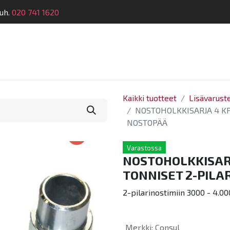
uh.
020 741 1620
telu
Koulutus
Laitehuolto
Dymatronic
Tek
Kaikki tuotteet
Lisävarust
NOSTOHOLKKISARJA 4 KP
NOSTOPÄÄ
Varastossa
NOSTOHOLKKISARJ
TONNISET 2-PILA
2-pilarinostimiin 3000 - 4.00
Merkki
:
Consul