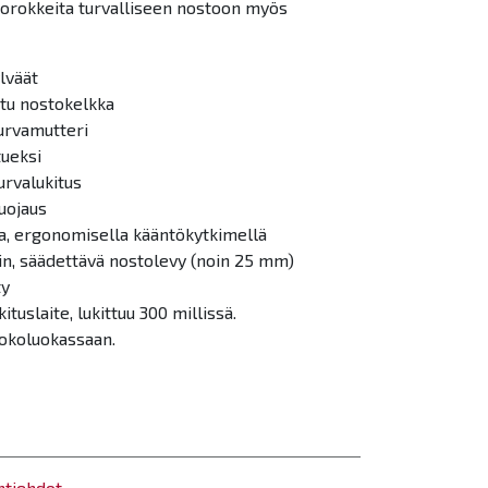
okorokkeita turvalliseen nostoon myös
lväät
ttu nostokelkka
urvamutteri
tueksi
urvalukitus
uojaus
la, ergonomisella kääntökytkimellä
n, säädettävä nostolevy (noin 25 mm)
ty
tuslaite, lukittuu 300 millissä.
 kokoluokassaan.
ntiehdot