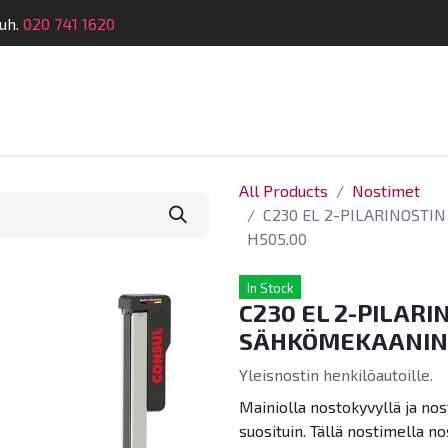
uh.
020 741 1620
Suunnittelu
Koulutus
Laitehuolto
Dymatro
All Products
Nostimet
C230 EL 2-PILARINOSTI
H505.00
In Stock
C230 EL 2-PILARI
SÄHKÖMEKAANINE
Yleisnostin henkilöautoille.
Mainiolla nostokyvyllä ja no
suosituin. Tällä nostimella n