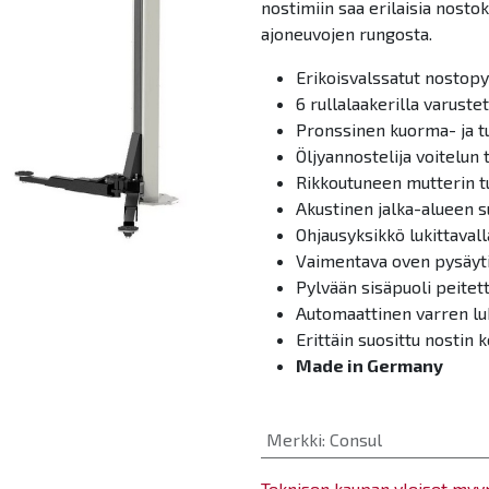
nostimiin saa erilaisia nost
ajoneuvojen rungosta.
Erikoisvalssatut nostopy
6 rullalaakerilla varuste
Pronssinen kuorma- ja t
Öljyannostelija voitelun 
Rikkoutuneen mutterin t
Akustinen jalka-alueen s
Ohjausyksikkö lukittaval
Vaimentava oven pysäyti
Pylvään sisäpuoli peitet
Automaattinen varren luki
Erittäin suosittu nostin
Made in Germany
Merkki
:
Consul
Teknisen kaupan yleiset myy