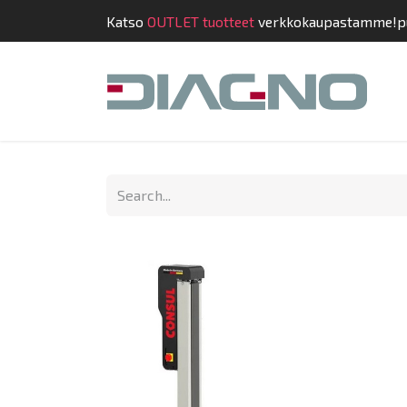
Katso
OUTLET tuotteet
verkkokaupastamme!
p
Shop