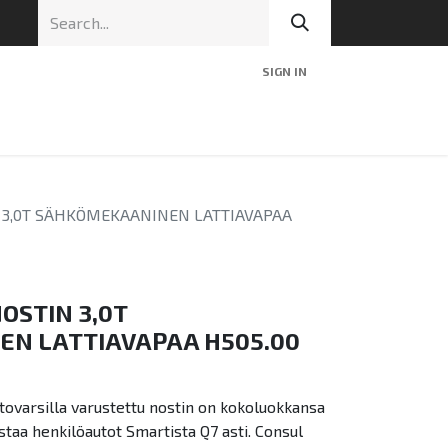
SIGN IN
nic
Tekninen tuki
Blog
Yhteys
N 3,0T SÄHKÖMEKAANINEN LATTIAVAPAA
NOSTIN 3,0T
N LATTIAVAPAA H505.00
stovarsilla varustettu nostin on kokoluokkansa
ostaa henkilöautot Smartista Q7 asti. Consul