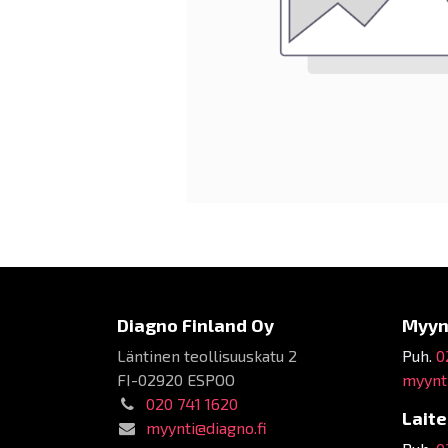
Diagno Finland Oy
Myyn
Läntinen teollisuuskatu 2
Puh.
0
FI-02920 ESPOO
myynti
020 741 1620
Lait
myynti@diagno.fi