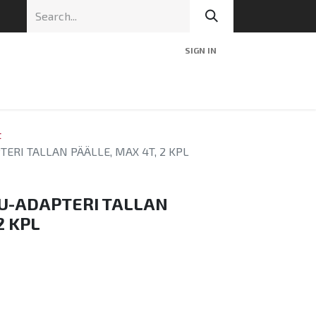
SIGN IN
nic
Tekninen tuki
Blog
Yhteys
t
ERI TALLAN PÄÄLLE, MAX 4T, 2 KPL
U-ADAPTERI TALLAN
2 KPL