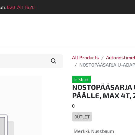
uh.
020 741 1620
Suunnittelu
Koulutus
Laitehuolto
Dymatro
All Products
Autonostime
NOSTOPÄÄSARJA U-ADAPT
In Stock
NOSTOPÄÄSARJA 
PÄÄLLE, MAX 4T, 
0
OUTLET
Merkki
:
Nussbaum