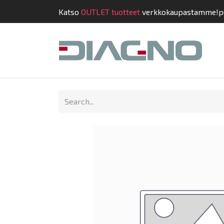
Katso
OUTLET tuotteet
verkkokaupastamme!
p
Shop