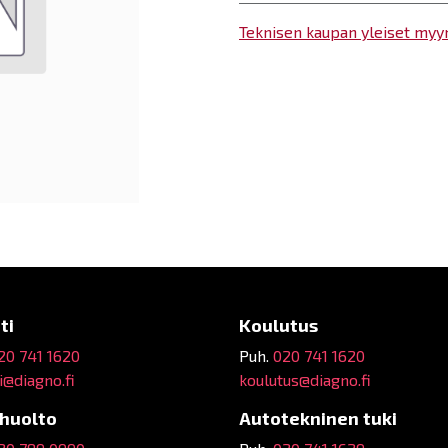
Teknisen kaupan yleiset myy
ti
Koulutus
20 741 1620
Puh.
020 741 1620
@diagno.fi
koulutus@diagno.fi
ehuolto
Autotekninen tuki