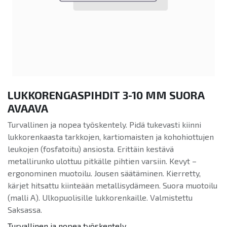
LUKKORENGASPIHDIT 3-10 MM SUORA
AVAAVA
Turvallinen ja nopea työskentely. Pidä tukevasti kiinni
lukkorenkaasta tarkkojen, kartiomaisten ja kohohiottujen
leukojen (fosfatoitu) ansiosta. Erittäin kestävä
metallirunko ulottuu pitkälle pihtien varsiin. Kevyt –
ergonominen muotoilu. Jousen säätäminen. Kierretty,
kärjet hitsattu kiinteään metallisydämeen. Suora muotoilu
(malli A). Ulkopuolisille lukkorenkaille. Valmistettu
Saksassa.
Turvallinen ja nopea työskentely.