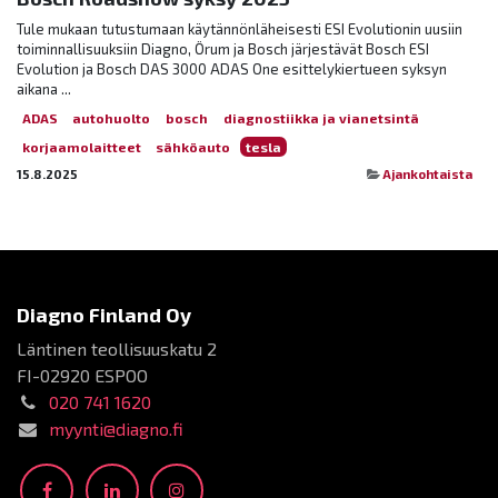
Tule mukaan tutustumaan käytännönläheisesti ESI Evolutionin uusiin
toiminnallisuuksiin Diagno, Örum ja Bosch järjestävät Bosch ESI
Evolution ja Bosch DAS 3000 ADAS One esittelykiertueen syksyn
aikana ...
ADAS
autohuolto
bosch
diagnostiikka ja vianetsintä
korjaamolaitteet
sähköauto
tesla
15.8.2025
Ajankohtaista
Diagno Finland Oy
Läntinen teollisuuskatu 2
FI-02920 ESPOO
020 741 1620
myynti@diagno.fi