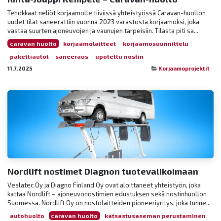
Tehokkaat neliöt korjaamolle tiiviissä yhteistyössä Caravan-huollon
uudet tilat saneerattiin vuonna 2023 varastosta korjaamoksi, joka
vastaa suurten ajoneuvojen ja vaunujen tarpeisiin. Tilasta piti sa...
caravan huolto
korjaamolaitteet
korjaamosuunnittelu
pakettiautot
saneeraus
upotettu nostin
11.7.2025
Korjaamoprojektit
Nordlift nostimet Diagnon tuotevalikoimaan
Veslatec Oy ja Diagno Finland Oy ovat aloittaneet yhteistyön, joka
kattaa Nordlift – ajoneuvonostimien edustuksen sekä nostinhuollon
Suomessa. Nordlift Oy on nostolaitteiden pioneeriyritys, joka tunne...
autohuolto
caravan huolto
katsastusaseman perustaminen