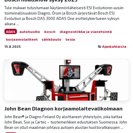
Tule mukaan tutustumaan käytännönläheisesti ESI Evolutionin uusiin
toiminnallisuuksiin Diagno, Örum ja Bosch järjestävät Bosch ESI
Evolution ja Bosch DAS 3000 ADAS One esittelykiertueen syksyn
aikana ...
ADAS
autohuolto
bosch
diagnostiikka ja vianetsintä
korjaamolaitteet
sähköauto
tesla
15.8.2025
Ajankohtaista
John Bean Diagnon korjaamolaitevalikoimaan
John Bean® ja Diagno Finland Oy aloittaneet yhteistyön, joka kattaa
John Bean, Sun ja Cartec – tuotemerkkien edustuksen Suomessa. John
Bean on ollut maailman johtava autojen alustan huoltoratkaisujen ...