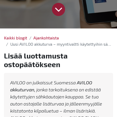
Kaikki blogit
Ajankohtaista
Uusi AVILOO akkuturva – myyntivaltti käytettyihin sähköautoihin
Lisää luottamusta
ostopäätökseen
AVILOO on julkaissut Suomessa
AVILOO
akkuturvan,
jonka tarkoituksena on edistää
käytettyjen sähköautojen kauppaa. Se tuo
auton ostajalle lisäturvaa ja jälleenmyyjälle
kiistatonta kilpailuetua – ilman lisäriskiä.