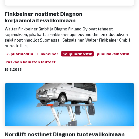
Finkbeiner nostimet Diagnon
korjaamolaitevalikoimaan
Walter Finkbeiner GmbH ja Diagno Finland Oy ovat tehneet
sopimuksen, joka kattaa Finkbeiner ajoneuvonostimien edustuksen
sekä nostinhuollot Suomessa . Saksalainen Walter Finkbeiner GmbH
perustettiin j...
2-pilarinostin
Finkbeiner
nelipilarinostin
puolisaksinostin
raskaan kaluston laitteet
19.8.2025
Nordlift nostimet Diagnon tuotevalikoimaan