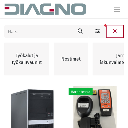
suodattim
Työkalut ja
Jarru-
Nostimet
työkaluvaunut
iskunvaimen
Varastossa