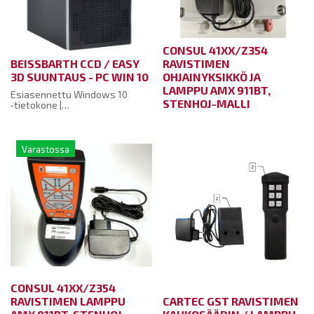
CONSUL 41XX/Z354
BEISSBARTH CCD / EASY
RAVISTIMEN
3D SUUNTAUS - PC WIN 10
OHJAINYKSIKKÖ JA
LAMPPU AMX 911BT,
Esiasennettu Windows 10
STENHOJ-MALLI
‑tietokone |
Beissbarth‑pyöränsuuntauslaitteille,
joissa on Windows XP,
Windows 7 tai POSReady7
Varastossa
Viimeisin IAM‑suuntausohjelma
Euroopan ajoneuvotietokannan
uusin versio
Tarvittaessa
sarjaporttiliitännäisen donglen
vaihto USB‑dongleen
Sarjanumero säilyy samana
pitää ilmoittaa tilatessa
CONSUL 41XX/Z354
RAVISTIMEN LAMPPU
CARTEC GST RAVISTIMEN