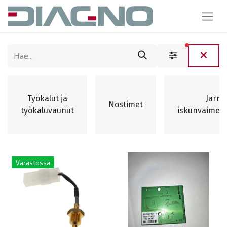
suodattim
Työkalut ja
Jarru-
Nostimet
työkaluvaunut
iskunvaimen
Varastossa