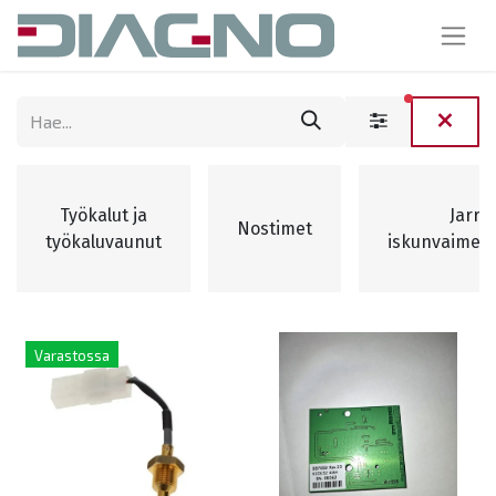
suodattim
Työkalut ja
Jarru-
Nostimet
työkaluvaunut
iskunvaimen
Varastossa