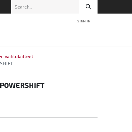
SIGN IN
nic
Tekninen tuki
Blog
Yhteys
yn vaihtolaitteet
SHIFT
 POWERSHIFT