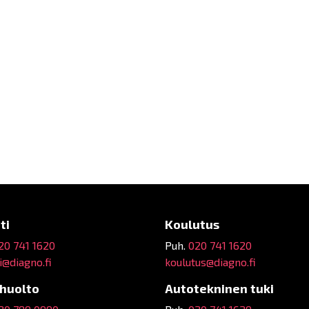
ti
Koulutus
20 741 1620
Puh.
020 741 1620
@diagno.fi
koulutus@diagno.fi
ehuolto
Autotekninen tuki