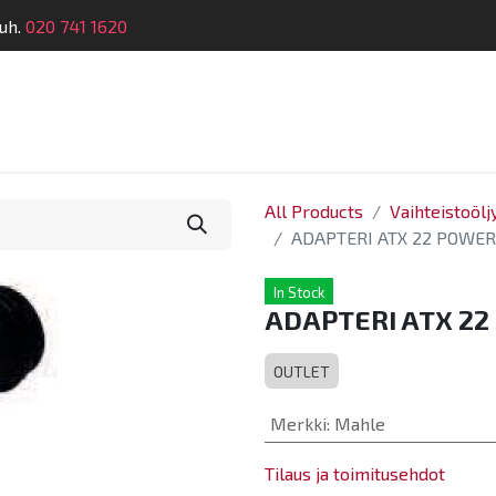
uh.
020 741 1620
Suunnittelu
Koulutus
Laitehuolto
Dymatro
All Products
Vaihteistoölj
ADAPTERI ATX 22 POWER
In Stock
ADAPTERI ATX 22
OUTLET
Merkki
:
Mahle
Tilaus ja toimitusehdot