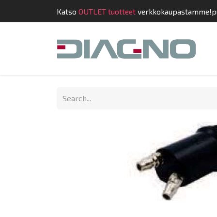
Katso
OUTLET tuotteet
verkkokaupastamme!
p
Shop