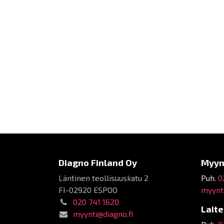
Diagno Finland Oy
Myyn
Läntinen teollisuuskatu 2
Puh.
0
FI-02920 ESPOO
myynti
020 741 1620
Lait
myynti@diagno.fi