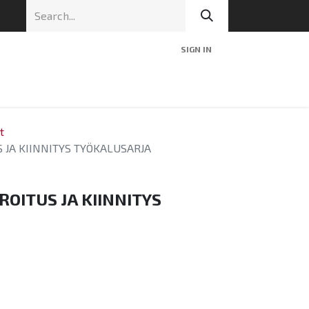
SIGN IN
nic
Tekninen tuki
Blog
Yhteys
t
 JA KIINNITYS TYÖKALUSARJA
OITUS JA KIINNITYS