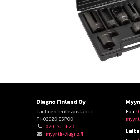
Diagno Finland Oy
Myyn
Läntinen teollisuuskatu 2
Puh.
0
FI-02920 ESPOO
myynti
020 741 1620
Lait
myynti@diagno.fi