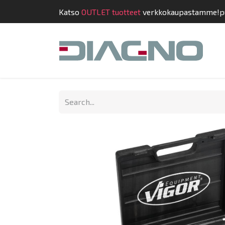
Katso
OUTLET tuotteet
verkkokaupastamme!
p
Shop