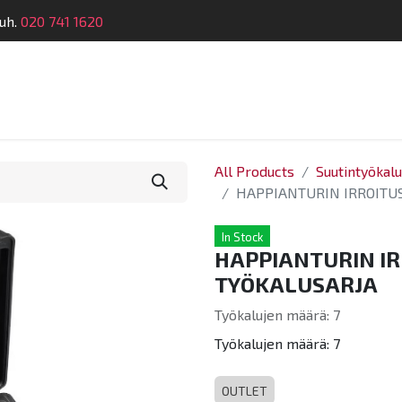
uh.
020 741 1620
Suunnittelu
Koulutus
Laitehuolto
Dymatro
All Products
Suutintyökalu
HAPPIANTURIN IRROITUS
In Stock
HAPPIANTURIN IRR
TYÖKALUSARJA
Työkalujen määrä: 7
Työkalujen määrä: 7
OUTLET