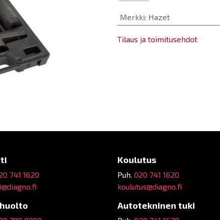
Merkki
:
Hazet
Tilaus ja toimitusehdot
ti
Koulutus
20 741 1620
Puh.
020 741 1620
@diagno.fi
koulutus@diagno.fi
ehuolto
Autotekninen tuki