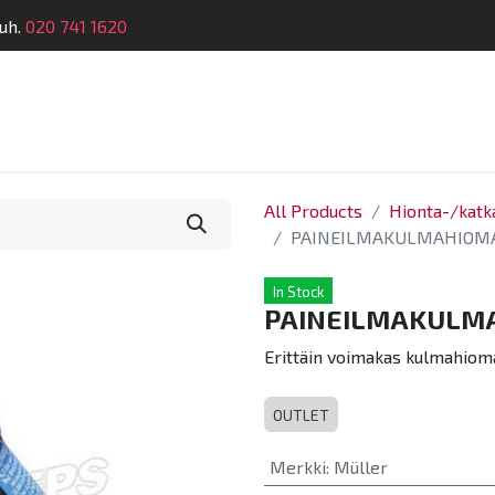
uh.
020 741 1620
Suunnittelu
Koulutus
Laitehuolto
Dymatro
All Products
Hionta-/katka
PAINEILMAKULMAHIOMA
In Stock
PAINEILMAKULMA
Erittäin voimakas kulmahiom
OUTLET
Merkki
:
Müller