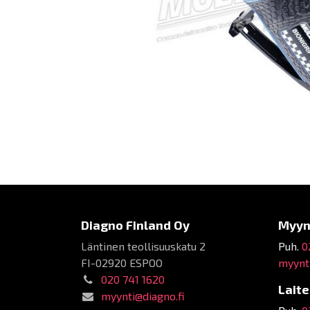
Diagno Finland Oy
Myyn
Läntinen teollisuuskatu 2
Puh.
0
FI-02920 ESPOO
myynti
020 741 1620
Lait
myynti@diagno.fi