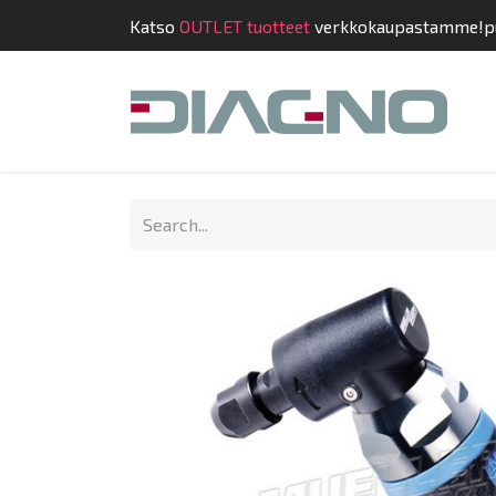
Katso
OUTLET tuotteet
verkkokaupastamme!
p
Shop