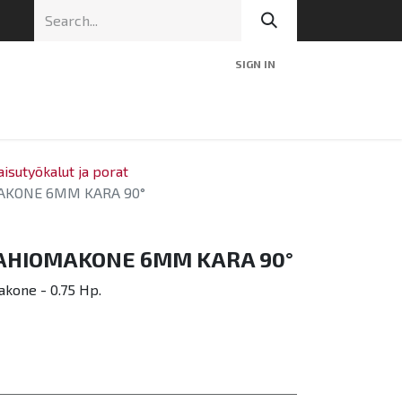
SIGN IN
nic
Tekninen tuki
Blog
Yhteys
isutyökalut ja porat
KONE 6MM KARA 90°
HIOMAKONE 6MM KARA 90°
akone - 0.75 Hp.