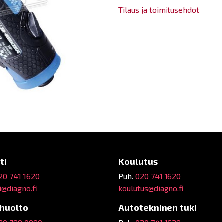
Tilaus ja toimitusehdot
ti
Koulutus
20 741 1620
Puh.
020 741 1620
@diagno.fi
koulutus@diagno.fi
ehuolto
Autotekninen tuki