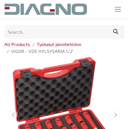
All Products
Työkalut jännitetöihin
VIGOR - VDE HYLSYSARJA 1/2'