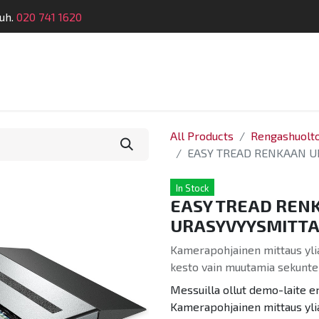
uh.
020 741 1620
Suunnittelu
Koulutus
Laitehuolto
Dymatro
All Products
Rengashuolt
EASY TREAD RENKAAN U
In Stock
EASY TREAD REN
URASYVYYSMITTA
Kamerapohjainen mittaus yli
kesto vain muutamia sekuntej
Messuilla ollut demo-laite e
Kamerapohjainen mittaus yli