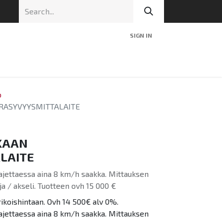
SIGN IN
nic
Tekninen tuki
Blog
Yhteys
o
RASYVYYSMITTALAITE
KAAN
LAITE
ajettaessa aina 8 km/h saakka. Mittauksen
a / akseli. Tuotteen ovh 15 000 €
rikoishintaan. Ovh 14 500€ alv 0%.
ajettaessa aina 8 km/h saakka. Mittauksen