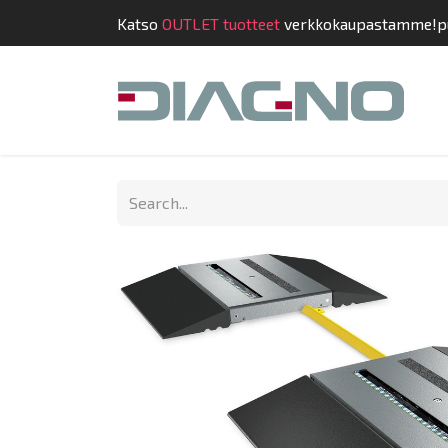
Katso
OUTLET tuotteet
verkkokaupastamme!
p
Shop