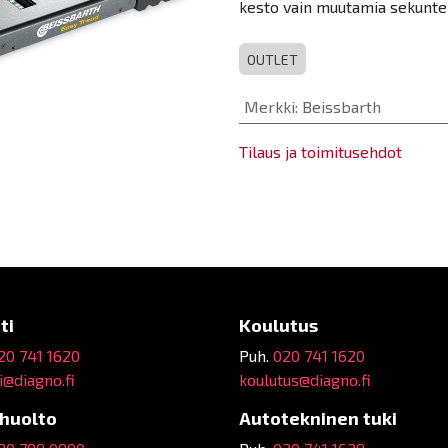
kesto vain muutamia sekunteja
OUTLET
Merkki
:
Beissbarth
Tilaus ja toimitusehdot
ti
Koulutus
20 741 1620
Puh.
020 741 1620
@diagno.fi
koulutus@diagno.fi
ehuolto
Autotekninen tuki