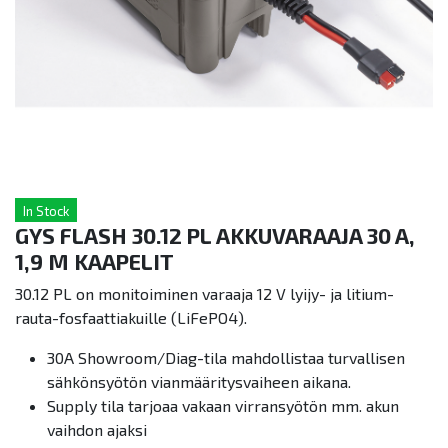
In Stock
GYS FLASH 30.12 PL AKKUVARAAJA 30 A,
1,9 M KAAPELIT
30.12 PL on monitoiminen varaaja 12 V lyijy- ja litium-
rauta-fosfaattiakuille (LiFePO4).
30A Showroom/Diag-tila mahdollistaa turvallisen
sähkönsyötön vianmääritysvaiheen aikana.
Supply tila tarjoaa vakaan virransyötön mm. akun
vaihdon ajaksi