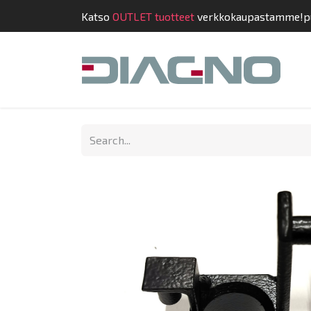
Katso
OUTLET tuotteet
verkkokaupastamme!
p
Shop