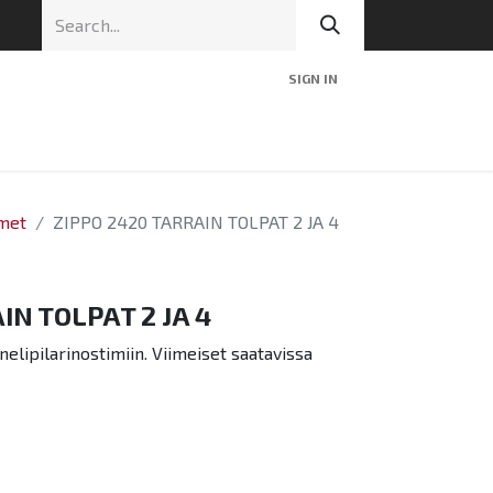
SIGN IN
nic
Tekninen tuki
Blog
Yhteys
imet
ZIPPO 2420 TARRAIN TOLPAT 2 JA 4
IN TOLPAT 2 JA 4
lipilarinostimiin. Viimeiset saatavissa