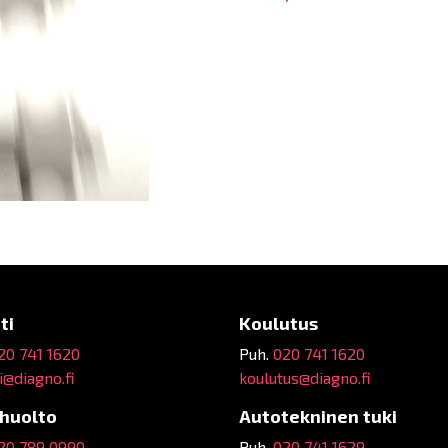
ti
Koulutus
20 741 1620
Puh.
020 741 1620
@diagno.fi
koulutus@diagno.fi
ehuolto
Autotekninen tuki
20 789 0990
Puh.
020 741 1629