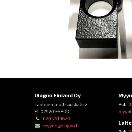
Diagno Finland Oy
Myyn
Läntinen teollisuuskatu 2
Puh.
0
FI-02920 ESPOO
myynti
020 741 1620
Lait
myynti@diagno.fi
Puh.
0