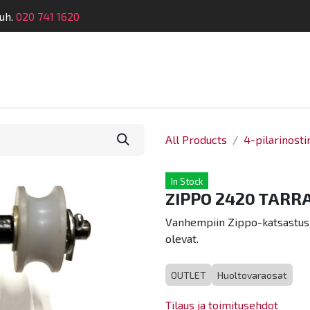
uh.
020 741 1620
Suunnittelu
Koulutus
Laitehuolto
Dymatro
All Products
4-pilarinost
In Stock
ZIPPO 2420 TARRA
Vanhempiin Zippo-katsastusne
olevat.
OUTLET
Huoltovaraosat
Tilaus ja toimitusehdot